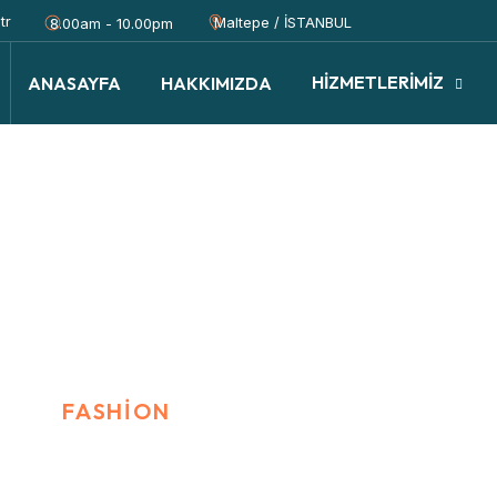
tr
Maltepe / İSTANBUL
8.00am - 10.00pm
HİZMETLERİMİZ
ANASAYFA
HAKKIMIZDA
I
FASHION