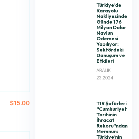
Türkiye’de
Karayolu
Nakliyesinde
Günde 176
Milyon Dolar
Navlun
Ödemesi
Yapılıyor:
Sektördeki
Dönüşüm ve
Etkileri
ARALIK
23,2024
$
15.00
TIR Şoförleri
“Cumhuriyet
Tarihinin
İhracat
Rekoru”ndan
Memnun:
Türkiye’nin