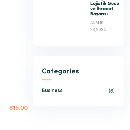
Lojistik Gücü
ve İhracat
Başarısı
ARALIK
23,2024
Categories
Business
(6)
$
15.00