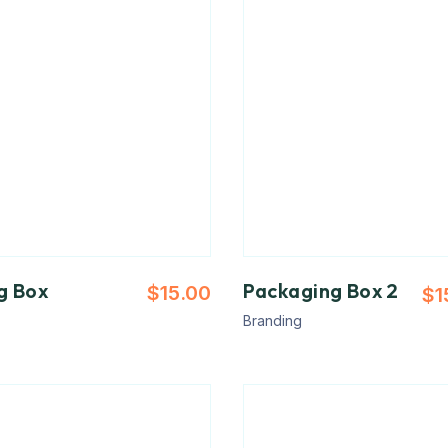
g Box
Packaging Box 2
$
15.00
$
1
Branding