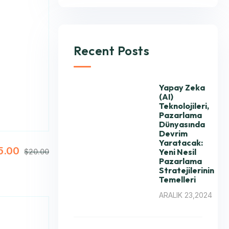
Recent Posts
Yapay Zeka
(AI)
Teknolojileri,
Pazarlama
Dünyasında
Devrim
Yaratacak:
5.00
Yeni Nesil
$
20.00
Pazarlama
Stratejilerinin
Temelleri
ARALIK 23,2024