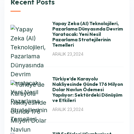
Recent Posts
Yapay Zeka (AI) Teknolojileri,
Pazarlama Dünyasında Devrim
Yaratacak: Yeni Nesil
Pazarlama Stratejilerinin
Temelleri
ARALIK 23,2024
Türkiye’de Karayolu
Nakliyesinde Günde 176 Milyon
Dolar Navlun Ödemesi
Yapılıyor: Sektördeki Dönüşüm
ve Etkileri
ARALIK 23,2024