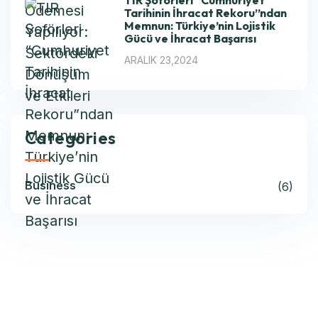
TIR Şoförleri “Cumhuriyet
Tarihinin İhracat Rekoru”ndan
Memnun: Türkiye’nin Lojistik
Gücü ve İhracat Başarısı
ARALIK 23,2024
Categories
Business
(6)