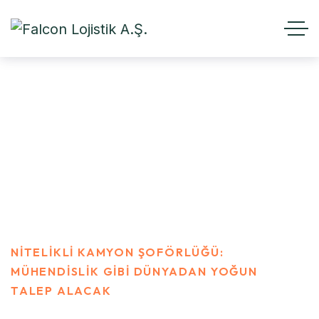
Nitelikli Kamyon Şoförlüğü:
Mühendislik Gibi Dünyadan
Yoğun Talep Alacak
FALCON LOJISTIK
BUSINESS
NITELIKLI KAMYON ŞOFÖRLÜĞÜ:
MÜHENDISLIK GIBI DÜNYADAN YOĞUN
TALEP ALACAK